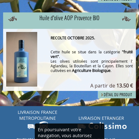
Huile d'olive AOP Provence BIO
RECOLTE OCTOBRE 2025.
Cette huile se situe dans la catégorie
"fruité
vert"
.
Les olives utilisées sont principalement l'
Aglandau, la Bouteillan et la Cayon. Elles sont
cultivées en
Agriculture Biologique
.
A partir de
13.50 €
2.15.1.0
DÉTAIL DU PRODUIT
LIVRAISON FRANCE
METROPOLITAINE
LIVRAISON ETRANGER
En poursuivant votre
navigation, vous autorisez