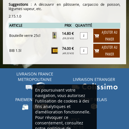
Suggestions
: A découvrir en pâtisserie, carpaccio de poisson,
légumes vapeur, etc.
2.15.1.0
ARTICLE
PRIX
QUANTITÉ
AJOUTER AU
14.80 €
Bouteille verre 25cl
(59.20 €/l)
PANIER
AJOUTER AU
74.00 €
BIB 1.5l
(49.33 €/l)
PANIER
LIVRAISON FRANCE
METROPOLITAINE
LIVRAISON ETRANGER
En poursuivant votre
navigation, vous autorisez
PAIEMENT SÉCURISÉ
POINT RELAIS
l'utilisation de cookies à des
fins analytiques et
d'amélioration fonctionnelle.
Pour révoquer ce
SERVICE CLIENT
consentement, consultez
04 94 15 92 03
notre
politique de