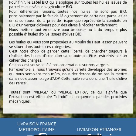
Pour finir, le
Label BIO
qui s'applique sur toutes les huiles issues de
parcelles cultivées en agriculture
BIO
.
Pour différentes raisons, toutes nos huiles ne sont pas BIO,
principalement par le fait de l'éloignement de certaines parcelles et
en raison aussi de la prise de risque que représente la conduite en
BIO d'un verger d'oliviers pour des olives à récolter tardivement.
Nous mettons tout en oeuvre pour proposer au fil du temps le plus
possible d' huiles d'olive issues d'olives
BIO
.
Les huiles qui vous sont proposées au Moulin du Haut Jasson peuvent
se situer dans toutes ces catégories.
C'est notre choix de garder cette liberté, de chercher toujours à
réaliser des huiles d'exception sans toutefois être restreints par un
cahier des charges.
Ce choix est souvent lié à nos observations sur nos vergers.
Par exemple, si nous trouvons qu'une variété développe des arômes
qui nous semblent trop mûrs, nous déciderons de ne pas la mettre
dans notre assemblage d'AOP. Cette huile sera donc une "huile d'olive
de France".
Toutes sont "VIERGE" ou "VIERGE EXTRA", ce qui signifie que
l'extraction est effectuée "à froid" et uniquement par des procédés
mécaniques.
LIVRAISON FRANCE
METROPOLITAINE
LIVRAISON ETRANGER