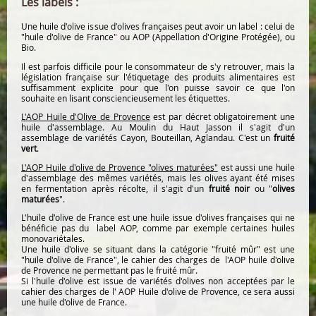
Les labels :
Une huile d'olive issue d'olives françaises peut avoir un label : celui de
"huile d'olive de France" ou AOP (Appellation d'Origine Protégée), ou
Bio.
Il est parfois difficile pour le consommateur de s'y retrouver, mais la
législation française sur l'étiquetage des produits alimentaires est
suffisamment explicite pour que l'on puisse savoir ce que l'on
souhaite en lisant consciencieusement les étiquettes.
L'AOP Huile d'Olive de Provence
est par décret obligatoirement une
huile d'assemblage. Au Moulin du Haut Jasson il s'agit d'un
assemblage de variétés Cayon, Bouteillan, Aglandau. C'est un
fruité
vert
.
L'AOP Huile d'olive de Provence "olives maturées"
est aussi une huile
d'assemblage des mêmes variétés, mais les olives ayant été mises
en fermentation après récolte, il s'agit d'un
fruité noir
ou "
olives
maturées
".
L'huile d'olive de France est une huile issue d'olives françaises qui ne
bénéficie pas du label AOP, comme par exemple certaines huiles
monovariétales.
Une huile d'olive se situant dans la catégorie "fruité mûr" est une
"huile d'olive de France", le cahier des charges de l'AOP huile d'olive
de Provence ne permettant pas le fruité mûr.
Si l'huile d'olive est issue de variétés d'olives non acceptées par le
cahier des charges de l' AOP Huile d'olive de Provence, ce sera aussi
une huile d'olive de France.