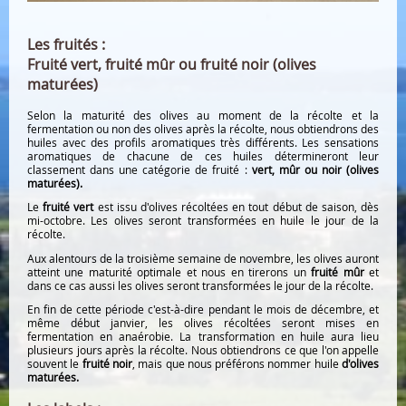
Les fruités :
Fruité vert, fruité mûr ou fruité noir (olives
maturées)
Selon la maturité des olives au moment de la récolte et la
fermentation ou non des olives après la récolte, nous obtiendrons des
huiles avec des profils aromatiques très différents. Les sensations
aromatiques de chacune de ces huiles détermineront leur
classement dans une catégorie de fruité :
vert, mûr ou noir (olives
maturées).
Le
fruité vert
est issu d'olives récoltées en tout début de saison, dès
mi-octobre. Les olives seront transformées en huile le jour de la
récolte.
Aux alentours de la troisième semaine de novembre, les olives auront
atteint une maturité optimale et nous en tirerons un
fruité mûr
et
dans ce cas aussi les olives seront transformées le jour de la récolte.
En fin de cette période c'est-à-dire pendant le mois de décembre, et
même début janvier, les olives récoltées seront mises en
fermentation en anaérobie. La transformation en huile aura lieu
plusieurs jours après la récolte. Nous obtiendrons ce que l'on appelle
souvent le
fruité noir
, mais que nous préférons nommer huile
d'olives
maturées.